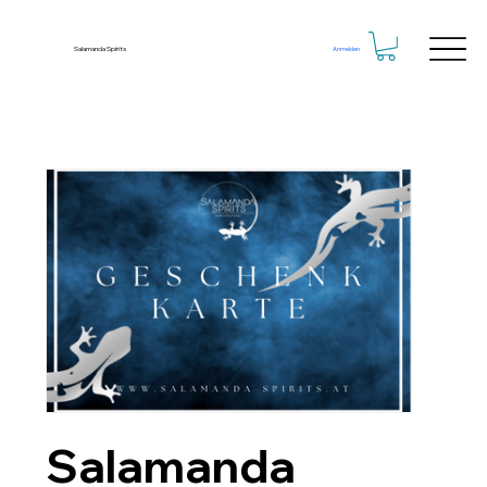
Salamanda Spirits
Anmelden
T
empus
F
ruitionis
Salamanda